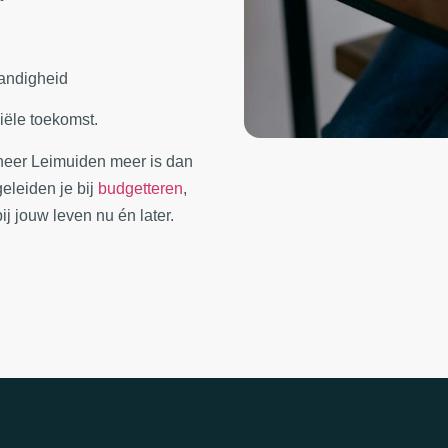
tandigheid
ële toekomst.
eer Leimuiden meer is dan
eleiden je bij
budgetteren
,
j jouw leven nu én later.