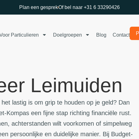
Plan een gesprek
Of bel naar +31 6 33290426
P
Voor Particulieren
Doelgroepen
Blog
Contact
eer Leimuiden
het lastig is om grip te houden op je geld? Dan
-Kompas een fijne stap richting financiële rust.
men, achterstanden wilt voorkomen of simpelweg
een persoonlijke en duidelijke manier. Bij Budget-