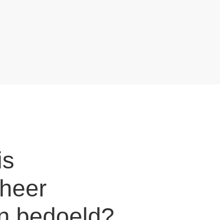
is
heer
n bedoeld?