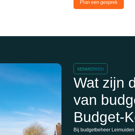
Plan een gesprek
KENMERKEN
Wat zijn
van budge
Budget-
Bij budgetbeheer Leimuiden 