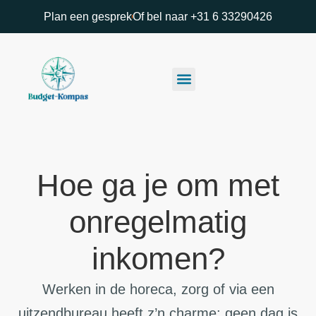
Plan een gesprek
Of bel naar +31 6 33290426
Hoe ga je om met
onregelmatig
inkomen?
Werken in de horeca, zorg of via een
uitzendbureau heeft z’n charme: geen dag is