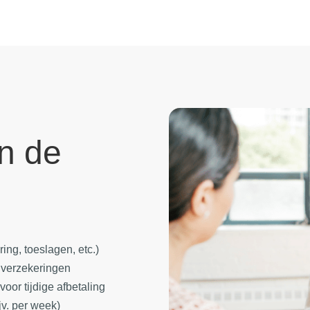
in de
ing, toeslagen, etc.)
, verzekeringen
oor tijdige afbetaling
jv. per week)