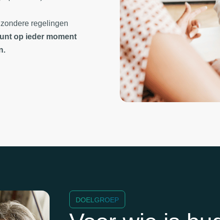
ijzondere regelingen
n kunt op ieder moment
n.
DOELGROEP