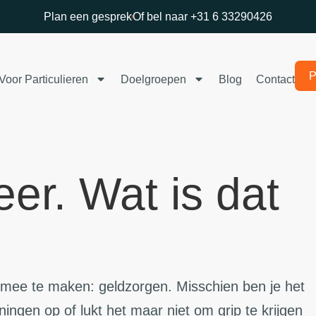
Plan een gesprek
Of bel naar +31 6 33290426
P
Voor Particulieren
Doelgroepen
Blog
Contact
er. Wat is dat
t mee te maken: geldzorgen. Misschien ben je het
ningen op of lukt het maar niet om grip te krijgen