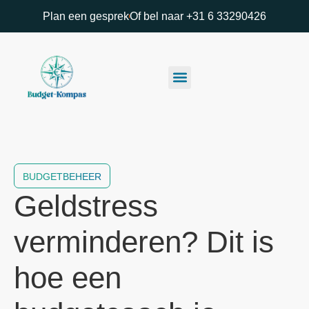
Plan een gesprek
Of bel naar +31 6 33290426
BUDGETBEHEER
Geldstress
verminderen? Dit is
hoe een