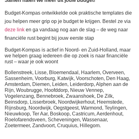
Samen halen we meer uit jouw budget!
Budget-Kompas ontwikkelde ook praktische templates die
jou helpen meer grip op je budget te krijgen. Bestel ze via
deze link
en ga vandaag nog aan de slag – de weg naar
financiële rust begint bij jouw eerste stap
Budget-Kompas is actief in Noord- en Zuid-Holland, maar
we helpen graag iedereen die op zoek is naar financiële
rust – waar je ook woont
Bollenstreek, Lisse, Bloemendaal, Haarlem, Overveen,
Sassenheim, Voorburg, Katwijk, Voorschoten, Den Haag,
Amsterdam, Diemen, Leiden, Leiderdorp, Alphen aan de
Rijn, Woubrugge, Hoofddorp, Nieuw Vennep,
Vogelenzang, Bennebroek, Zwaanshoek, De Zilk,
Beinsdorp, Lisserbroek, Noordwijkerhout, Heemstede,
Rijnsburg, Noordwijk, Oegstgeest, Warmond, Teylingen,
Nieuwkoop, Ter Aar, Boskoop, Castricum, Aerdenhout,
Roelofarendsveen, Scheveningen, Wassenaar,
Zoetermeer, Zandvoort, Cruquius, Hillegom.