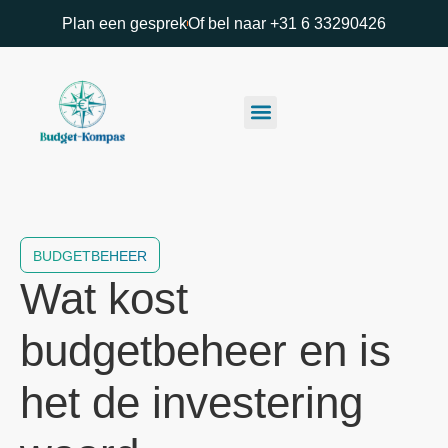
Plan een gesprek
Of bel naar +31 6 33290426
BUDGETBEHEER
Wat kost
budgetbeheer en is
het de investering